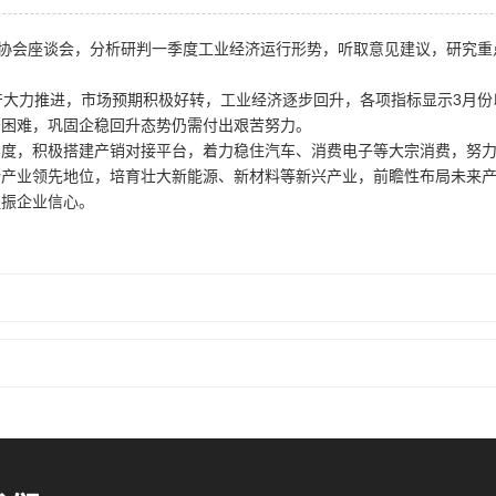
业协会座谈会，分析研判一季度工业经济运行形势，听取意见建议，研究重
产大力推进，市场预期积极好转，工业经济逐步回升，各项指标显示3月
少困难，巩固企稳回升态势仍需付出艰苦努力。
力度，积极搭建产销对接平台，着力稳住汽车、消费电子等大宗消费，努
势产业领先地位，培育壮大新能源、新材料等新兴产业，前瞻性布局未来
提振企业信心。