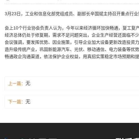
3月23日，工业和信息化部党组成员、副部长辛国斌主持召开重点行
会上10个行业协会负责人认为，今年以来经济循环加快畅通，复工复
经济总体仍处于修复期，需求不足问题突出，企业生产经营还面临不
会议强调，要发挥优势、因业施策，引导企业加大设备更新改造投资
造升级传统产业，巩固新能源汽车、光伏、移动通信、电力装备等优
畅通政企沟通渠道，依法保护企业权益，用真招实策稳定市场预期和
无
上一篇：
无
下一篇：